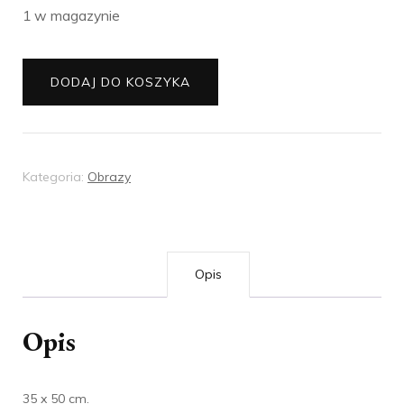
1 w magazynie
ilość
DODAJ DO KOSZYKA
Obraz
Sztuka
Ebru
Kategoria:
Obrazy
Opis
Opis
35 x 50 cm.