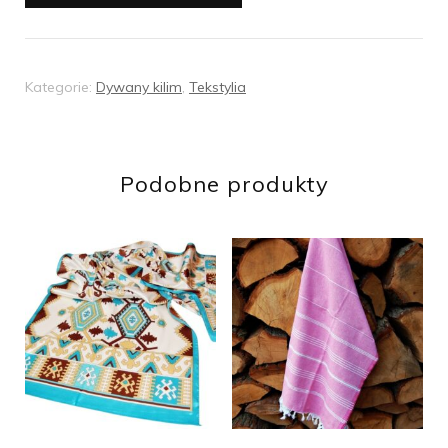
anatolijski
90x60cm
Dwustronny
Kategorie:
Dywany kilim
,
Tekstylia
Podobne produkty