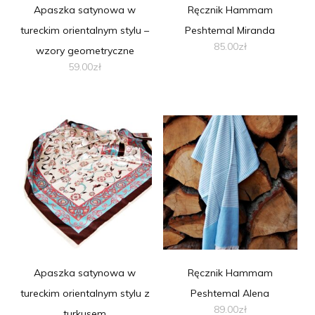
Apaszka satynowa w
Ręcznik Hammam
tureckim orientalnym stylu –
Peshtemal Miranda
85.00
zł
wzory geometryczne
59.00
zł
Ten
produkt
ma
wiele
wariantów.
Opcje
można
wybrać
na
stronie
produktu
Apaszka satynowa w
Ręcznik Hammam
tureckim orientalnym stylu z
Peshtemal Alena
89.00
zł
turkusem