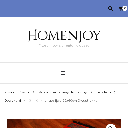
0
Homenjoy
Przedmioty z orientalną duszą
Strona główna
Sklep internetowy Homenjoy
Tekstylia
Dywany kilim
Kilim anatolijski 90x60cm Dwustronny