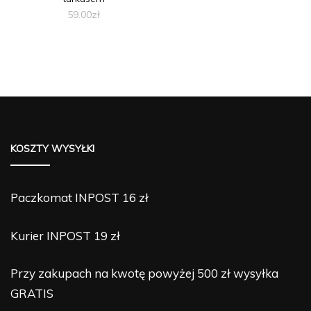
59.00
zł
Ten
produkt
ma
wiele
wariantów.
Opcje
można
KOSZTY WYSYŁKI
wybrać
na
stronie
Paczkomat INPOST 16 zł
produktu
Kurier INPOST 19 zł
Przy zakupach na kwotę powyżej 500 zł wysyłka
GRATIS